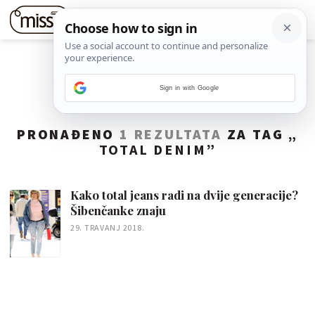
Sign in with Google
PRONAĐENO
1 REZULTATA
ZA TAG „
TOTAL DENIM
”
Kako total jeans radi na dvije generacije?
Šibenčanke znaju
29. TRAVANJ 2018.