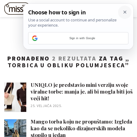
Sign in with Google
PRONAĐENO
2 REZULTATA
ZA TAG „
TORBICA U OBLIKU POLUMJESECA
”
UNIQLO je predstavio mini verziju svoje
viralne torbe: manja je, ali bi mogla biti još
veći hit!
25. VELJAČA 2025.
Mango torba koju ne propuštamo: Izgleda
kao da se nekoliko dizajnerskih modela
stopilo u jedan