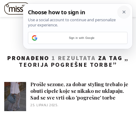
Sign in with Google
PRONAĐENO
1 REZULTATA
ZA TAG „
TEORIJA POGREŠNE TORBE
”
Prošle sezone, za dobar styling trebalo je
obuti cipele koje se nikako ne uklapaju.
Sad se sve vrti oko 'pogrešne' torbe
25. LIPANJ 2025.