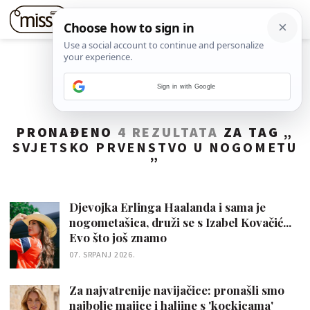
Sign in with Google
PRONAĐENO
4 REZULTATA
ZA TAG „
SVJETSKO PRVENSTVO U NOGOMETU
”
Djevojka Erlinga Haalanda i sama je
nogometašica, druži se s Izabel Kovačić...
Evo što još znamo
07. SRPANJ 2026.
Za najvatrenije navijačice: pronašli smo
najbolje majice i haljine s 'kockicama'