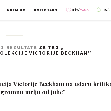
PREMIUM
#MITOTAKO
O
1 REZULTATA
ZA TAG „
KOLEKCIJE VICTORIJE BECKHAM
”
cija Victorije Beckham na udaru kritik
ogromnu mrlju od juhe”