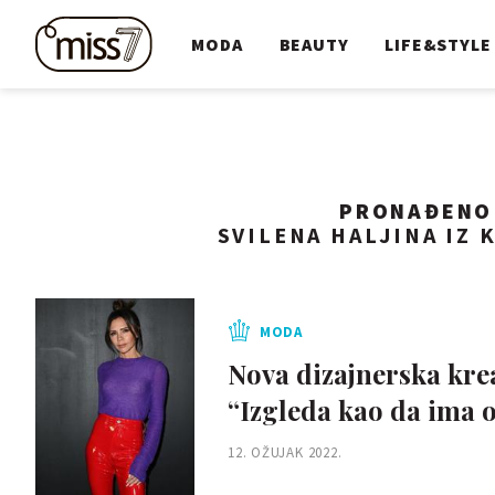
MODA
BEAUTY
LIFE&STYLE
PRONAĐEN
SVILENA HALJINA IZ 
MODA
Nova dizajnerska krea
“Izgleda kao da ima 
12. OŽUJAK 2022.