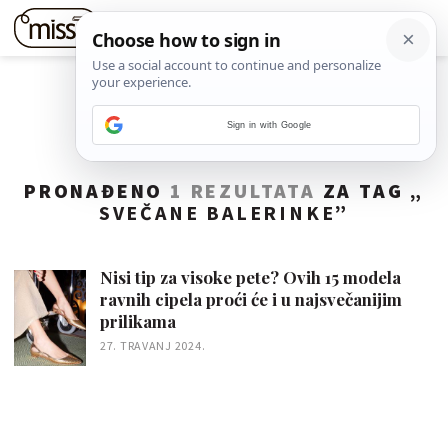
Sign in with Google
PRONAĐENO
1 REZULTATA
ZA TAG „
SVEČANE BALERINKE
”
Nisi tip za visoke pete? Ovih 15 modela
ravnih cipela proći će i u najsvečanijim
prilikama
27. TRAVANJ 2024.