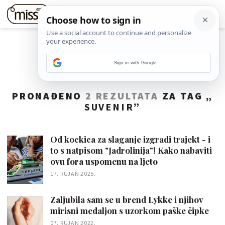
Sign in with Google
PRONAĐENO
2 REZULTATA
ZA TAG „
SUVENIR
”
Od kockica za slaganje izgradi trajekt - i
to s natpisom "Jadrolinija"! Kako nabaviti
ovu fora uspomenu na ljeto
17. RUJAN 2025.
Zaljubila sam se u brend Lykke i njihov
mirisni medaljon s uzorkom paške čipke
07. RUJAN 2022.