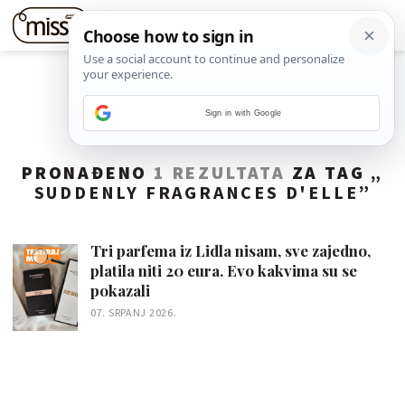
Sign in with Google
PRONAĐENO
1 REZULTATA
ZA TAG „
SUDDENLY FRAGRANCES D'ELLE
”
Tri parfema iz Lidla nisam, sve zajedno,
platila niti 20 eura. Evo kakvima su se
pokazali
07. SRPANJ 2026.