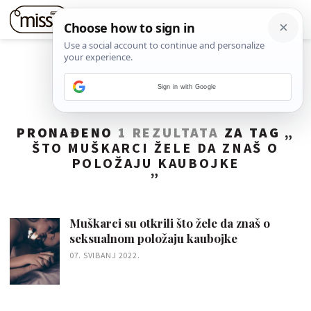
Sign in with Google
PRONAĐENO
1 REZULTATA
ZA TAG „
ŠTO MUŠKARCI ŽELE DA ZNAŠ O
POLOŽAJU KAUBOJKE
”
Muškarci su otkrili što žele da znaš o
seksualnom položaju kaubojke
07. SVIBANJ 2022.