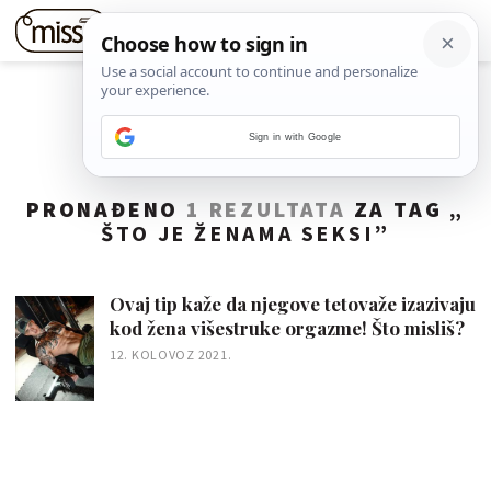
Sign in with Google
PRONAĐENO
1 REZULTATA
ZA TAG „
ŠTO JE ŽENAMA SEKSI
”
Ovaj tip kaže da njegove tetovaže izazivaju
kod žena višestruke orgazme! Što misliš?
12. KOLOVOZ 2021.