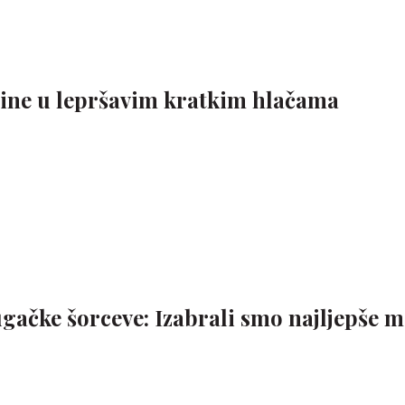
ućine u lepršavim kratkim hlačama
ugačke šorceve: Izabrali smo najljepše 