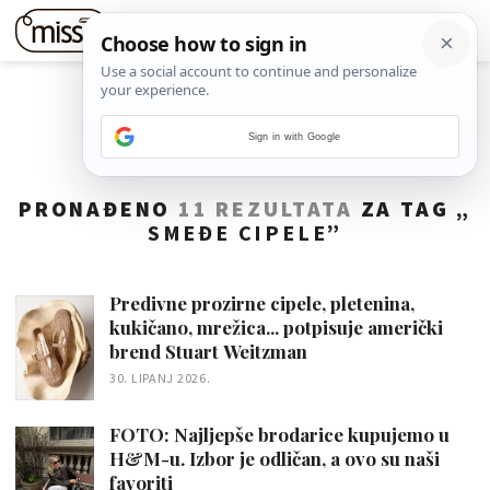
Sign in with Google
PRONAĐENO
11 REZULTATA
ZA TAG „
SMEĐE CIPELE
”
Predivne prozirne cipele, pletenina,
kukičano, mrežica... potpisuje američki
brend Stuart Weitzman
30. LIPANJ 2026.
FOTO: Najljepše brodarice kupujemo u
H&M-u. Izbor je odličan, a ovo su naši
favoriti