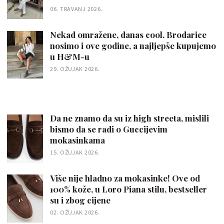
06. TRAVANJ 2026.
Nekad omražene, danas cool. Brodarice
nosimo i ove godine, a najljepše kupujemo
u H&M-u
29. OŽUJAK 2026.
Da ne znamo da su iz high streeta, mislili
bismo da se radi o Guccijevim
mokasinkama
15. OŽUJAK 2026.
Više nije hladno za mokasinke! Ove od
100% kože, u Loro Piana stilu, bestseller
su i zbog cijene
02. OŽUJAK 2026.