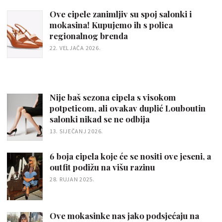
Ove cipele zanimljiv su spoj salonki i
mokasina! Kupujemo ih s polica
regionalnog brenda
22. VELJAČA 2026.
Nije baš sezona cipela s visokom
potpeticom, ali ovakav duplić Louboutin
salonki nikad se ne odbija
13. SIJEČANJ 2026.
6 boja cipela koje će se nositi ove jeseni, a
outfit podižu na višu razinu
28. RUJAN 2025.
Ove mokasinke nas jako podsjećaju na