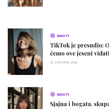
BEAUTY
TikTok je presudio: O
ćemo ove jeseni viđa
21. LISTOPAD 2023.
BEAUTY
Sjajna i bogata, skup