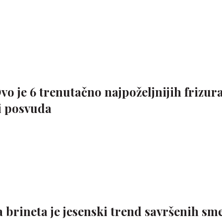
vo je 6 trenutačno najpoželjnijih frizura
ti posvuda
a brineta je jesenski trend savršenih sm