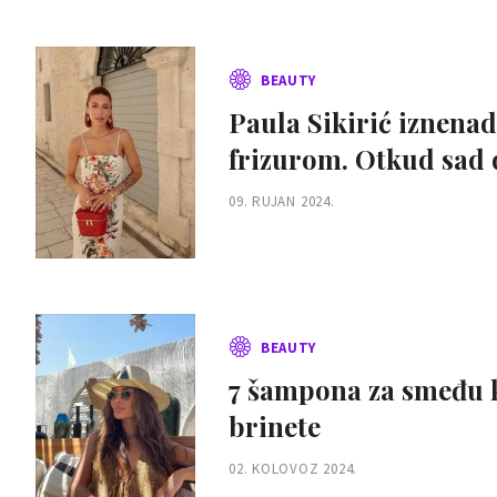
BEAUTY
Paula Sikirić iznena
frizurom. Otkud sad 
09. RUJAN 2024.
BEAUTY
7 šampona za smeđu ko
brinete
02. KOLOVOZ 2024.