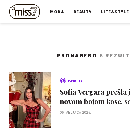
MODA
BEAUTY
LIFE&STYLE
PRONAĐENO
6 REZUL
BEAUTY
Sofia Vergara prešla 
novom bojom kose, sa
06. VELJAČA 2026.