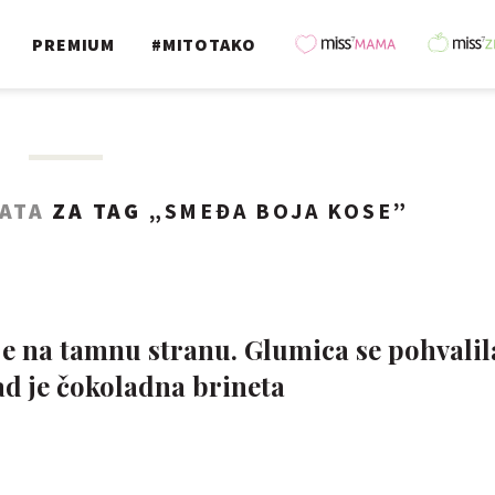
PREMIUM
#MITOTAKO
TATA
ZA TAG „
SMEĐA BOJA KOSE
”
je na tamnu stranu. Glumica se pohvalil
d je čokoladna brineta