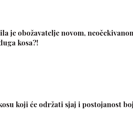
dila je obožavatelje novom, neočekivano
duga kosa?!
su koji će održati sjaj i postojanost bo