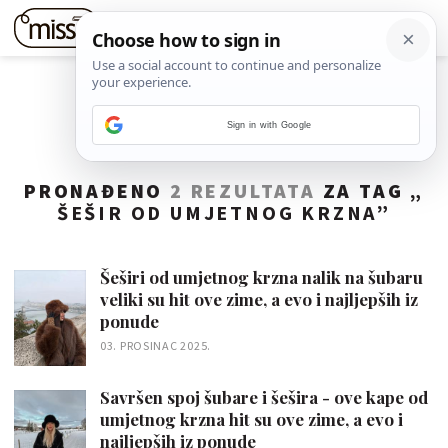
Sign in with Google
PRONAĐENO
2 REZULTATA
ZA TAG „
ŠEŠIR OD UMJETNOG KRZNA
”
Šeširi od umjetnog krzna nalik na šubaru
veliki su hit ove zime, a evo i najljepših iz
ponude
03. PROSINAC 2025.
Savršen spoj šubare i šešira - ove kape od
umjetnog krzna hit su ove zime, a evo i
najljepših iz ponude