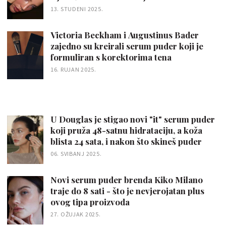
13. STUDENI 2025.
Victoria Beckham i Augustinus Bader
zajedno su kreirali serum puder koji je
formuliran s korektorima tena
16. RUJAN 2025.
U Douglas je stigao novi "it" serum puder
koji pruža 48-satnu hidrataciju, a koža
blista 24 sata, i nakon što skineš puder
06. SVIBANJ 2025.
Novi serum puder brenda Kiko Milano
traje do 8 sati - što je nevjerojatan plus
ovog tipa proizvoda
27. OŽUJAK 2025.