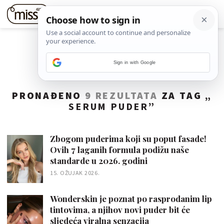
Sign in with Google
PRONAĐENO
9 REZULTATA
ZA TAG „
SERUM PUDER
”
Zbogom puderima koji su poput fasade!
Ovih 7 laganih formula podižu naše
standarde u 2026. godini
15. OŽUJAK 2026.
Wonderskin je poznat po rasprodanim lip
tintovima, a njihov novi puder bit će
sljedeća viralna senzacija