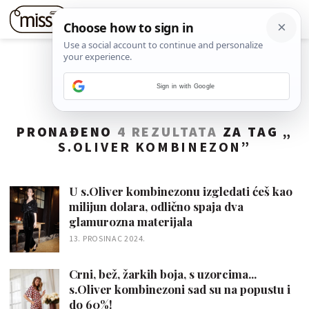
Sign in with Google
PRONAĐENO
4 REZULTATA
ZA TAG „
S.OLIVER KOMBINEZON
”
U s.Oliver kombinezonu izgledati ćeš kao
milijun dolara, odlično spaja dva
glamurozna materijala
13. PROSINAC 2024.
Crni, bež, žarkih boja, s uzorcima...
s.Oliver kombinezoni sad su na popustu i
do 60%!