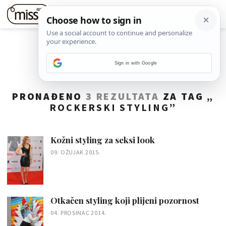
Sign in with Google
PRONAĐENO
3 REZULTATA
ZA TAG „
ROCKERSKI STYLING
”
Kožni styling za seksi look
09. OŽUJAK 2015.
Otkačen styling koji plijeni pozornost
04. PROSINAC 2014.