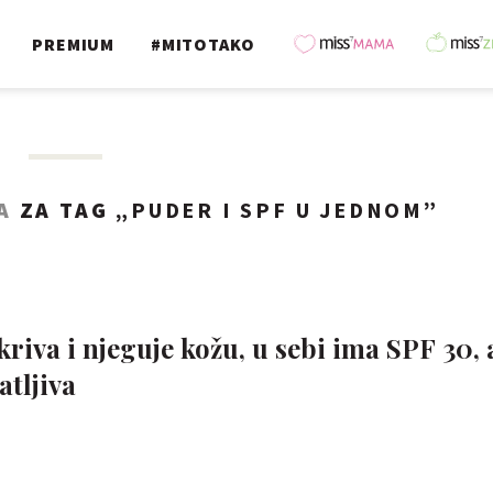
PREMIUM
#MITOTAKO
A
ZA TAG „
PUDER I SPF U JEDNOM
”
riva i njeguje kožu, u sebi ima SPF 30, 
atljiva