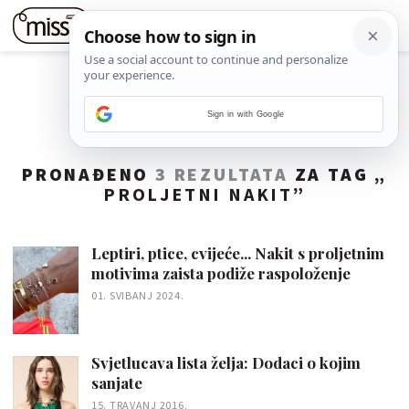
Sign in with Google
PRONAĐENO
3 REZULTATA
ZA TAG „
PROLJETNI NAKIT
”
Leptiri, ptice, cvijeće... Nakit s proljetnim
motivima zaista podiže raspoloženje
01. SVIBANJ 2024.
Svjetlucava lista želja: Dodaci o kojim
sanjate
15. TRAVANJ 2016.