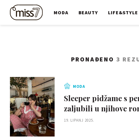
MODA
BEAUTY
LIFE&STYLE
PRONAĐENO
3 REZ
MODA
Sleeper pidžame s per
zaljubili u njihove r
19. LIPANJ 2025.