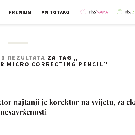
PREMIUM
#MITOTAKO
O
1 REZULTATA
ZA TAG „
R MICRO CORRECTING PENCIL
”
or najtanji je korektor na svijetu, za ek
 nesavršenosti