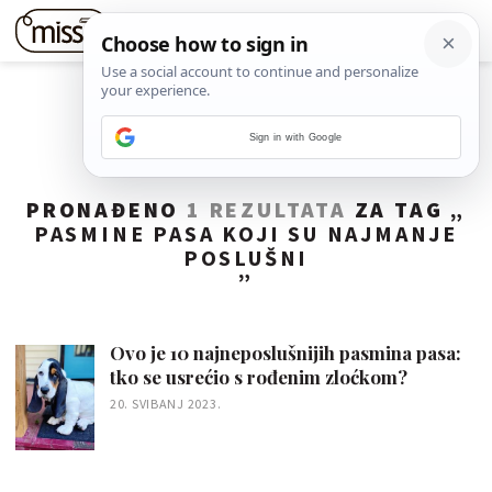
Sign in with Google
PRONAĐENO
1 REZULTATA
ZA TAG „
PASMINE PASA KOJI SU NAJMANJE
POSLUŠNI
”
Ovo je 10 najneposlušnijih pasmina pasa:
tko se usrećio s rođenim zloćkom?
20. SVIBANJ 2023.