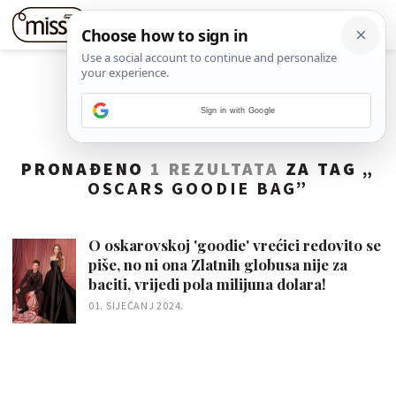
Sign in with Google
PRONAĐENO
1 REZULTATA
ZA TAG „
OSCARS GOODIE BAG
”
O oskarovskoj 'goodie' vrećici redovito se
piše, no ni ona Zlatnih globusa nije za
baciti, vrijedi pola milijuna dolara!
01. SIJEČANJ 2024.