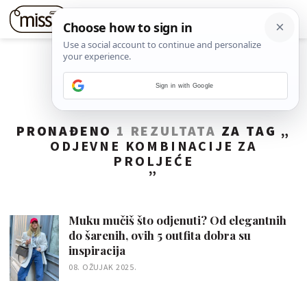
Sign in with Google
PRONAĐENO
1 REZULTATA
ZA TAG „
ODJEVNE KOMBINACIJE ZA
PROLJEĆE
”
Muku mučiš što odjenuti? Od elegantnih
do šarenih, ovih 5 outfita dobra su
inspiracija
08. OŽUJAK 2025.