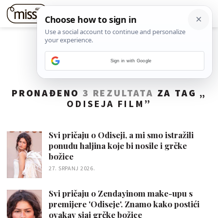
Sign in with Google
PRONAĐENO
3 REZULTATA
ZA TAG „
ODISEJA FILM
”
Svi pričaju o Odiseji, a mi smo istražili
ponudu haljina koje bi nosile i grčke
božice
27. SRPANJ 2026.
Svi pričaju o Zendayinom make-upu s
premijere 'Odiseje'. Znamo kako postići
ovakav sjaj grčke božice