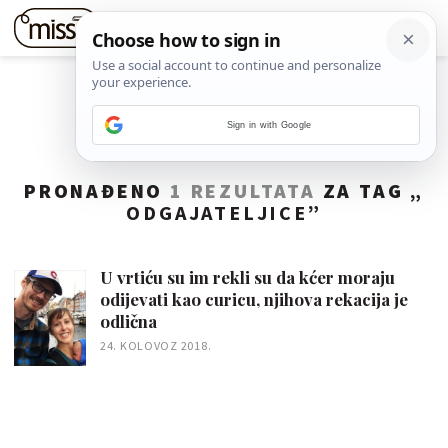
Sign in with Google
PRONAĐENO
1 REZULTATA
ZA TAG „
ODGAJATELJICE
”
U vrtiću su im rekli su da kćer moraju
odijevati kao curicu, njihova rekacija je
odlična
24. KOLOVOZ 2018.