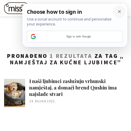
Sign in with Google
PRONAĐENO
1 REZULTATA
ZA TAG „
NAMJEŠTAJ ZA KUĆNE LJUBIMCE
”
I naši ljubimci zaslužuju vrhunski
namještaj, a domaći brend Qushin ima
najslađe stvari
29. RUJAN 2022.