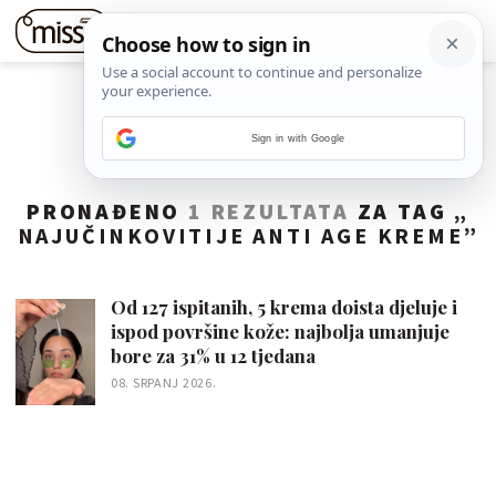
Sign in with Google
PRONAĐENO
1 REZULTATA
ZA TAG „
NAJUČINKOVITIJE ANTI AGE KREME
”
Od 127 ispitanih, 5 krema doista djeluje i
ispod površine kože: najbolja umanjuje
bore za 31% u 12 tjedana
08. SRPANJ 2026.