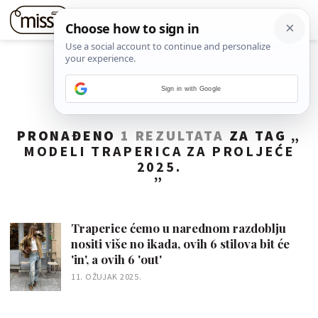
Sign in with Google
PRONAĐENO
1 REZULTATA
ZA TAG „
MODELI TRAPERICA ZA PROLJEĆE
2025.
”
Traperice ćemo u narednom razdoblju
nositi više no ikada, ovih 6 stilova bit će
'in', a ovih 6 'out'
11. OŽUJAK 2025.