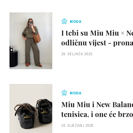
MODA
I tebi su Miu Miu × N
odličnu vijest - pro
26. VELJAČA 2025.
MODA
Miu Miu i New Balanc
tenisica, i one će brzo
10. SIJEČANJ 2025.