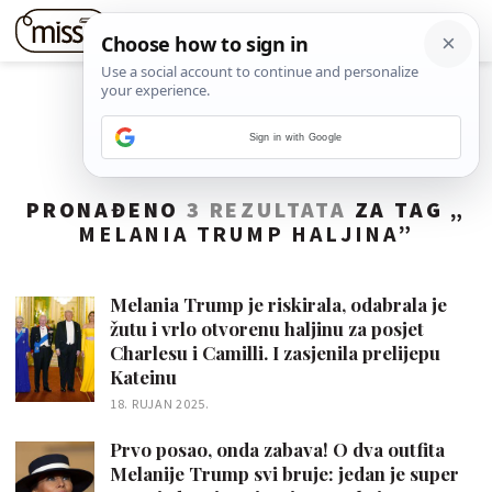
Sign in with Google
PRONAĐENO
3 REZULTATA
ZA TAG „
MELANIA TRUMP HALJINA
”
Melania Trump je riskirala, odabrala je
žutu i vrlo otvorenu haljinu za posjet
Charlesu i Camilli. I zasjenila prelijepu
Kateinu
18. RUJAN 2025.
Prvo posao, onda zabava! O dva outfita
Melanije Trump svi bruje: jedan je super