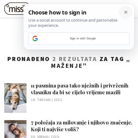
Sign in with Google
PRONAĐENO
2 REZULTATA
ZA TAG „
MAŽENJE
”
11 pasmina pasa tako nježnih i privrženih
vlasniku da bi se cijelo vrijeme mazili
18. TRAVANJ 2021.
7 položaja za milovanje i njihovo značenje.
Koji ti najviše voliš?
30. SRPANJ 2019.