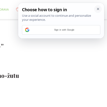
Sign in with Google
A
”
no-žutu