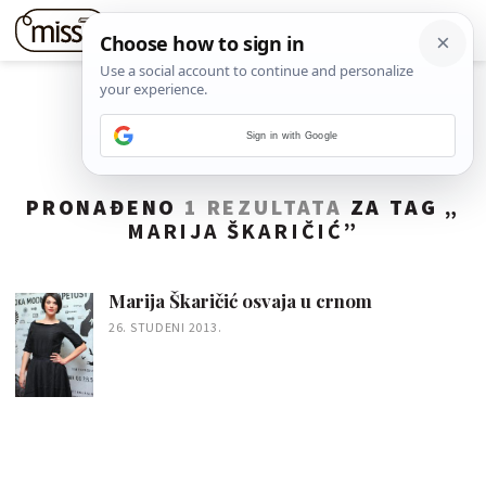
Sign in with Google
PRONAĐENO
1 REZULTATA
ZA TAG „
MARIJA ŠKARIČIĆ
”
Marija Škaričić osvaja u crnom
26. STUDENI 2013.