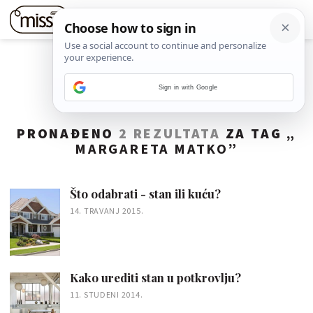
Sign in with Google
PRONAĐENO
2 REZULTATA
ZA TAG „
MARGARETA MATKO
”
Što odabrati - stan ili kuću?
14. TRAVANJ 2015.
Kako urediti stan u potkrovlju?
11. STUDENI 2014.