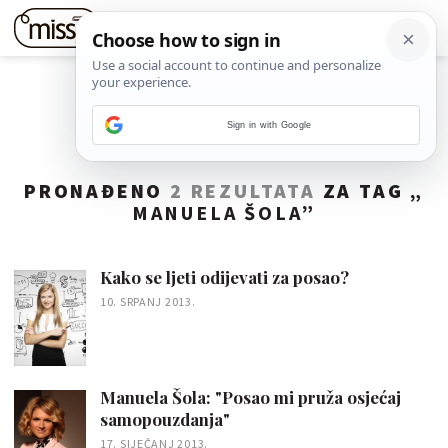
Sign in with Google
PRONAĐENO
2 REZULTATA
ZA TAG „
MANUELA ŠOLA
”
Kako se ljeti odijevati za posao?
10. SRPANJ 2013.
Manuela Šola: "Posao mi pruža osjećaj
samopouzdanja"
17. SIJEČANJ 2013.