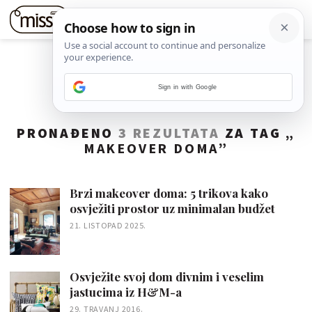
Sign in with Google
PRONAĐENO
3 REZULTATA
ZA TAG „
MAKEOVER DOMA
”
Brzi makeover doma: 5 trikova kako
osvježiti prostor uz minimalan budžet
21. LISTOPAD 2025.
Osvježite svoj dom divnim i veselim
jastucima iz H&M-a
29. TRAVANJ 2016.