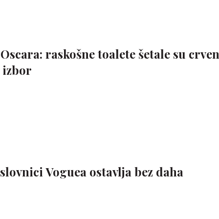
s Oscara: raskošne toalete šetale su crve
 izbor
slovnici Voguea ostavlja bez daha