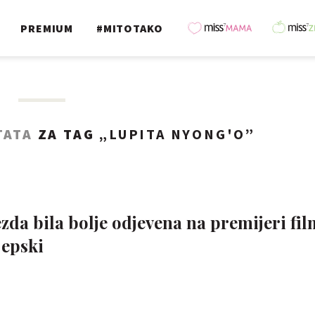
PREMIUM
#MITOTAKO
TATA
ZA TAG „
LUPITA NYONG'O
”
ezda bila bolje odjevena na premijeri fi
 epski