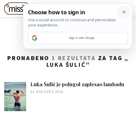
Sign in with Google
PRONAĐENO
1 REZULTATA
ZA TAG „
LUKA ŠULIĆ
”
Luka Šulić je polugol zaplesao lambadu
22. KOLOVOZ 2016.