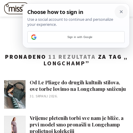
Sign in with Google
PRONAĐENO
11 REZULTATA
ZA TAG „
LONGCHAMP
”
Od Le Pliage do drugih kultnih stilova,
ove torbe lovimo na Longchamp sniženju
31. SRPANJ 2026.
Vrijeme pletenih torbi sve nam je bliže, a
prvi model smo pronašli u Longchamp
proljetnoj kolekciji