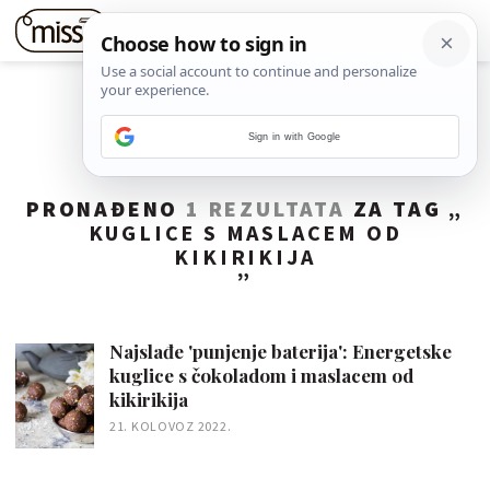
Sign in with Google
PRONAĐENO
1 REZULTATA
ZA TAG „
KUGLICE S MASLACEM OD
KIKIRIKIJA
”
Najslađe 'punjenje baterija': Energetske
kuglice s čokoladom i maslacem od
kikirikija
21. KOLOVOZ 2022.