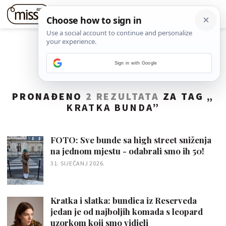
Sign in with Google
PRONAĐENO
2 REZULTATA
ZA TAG „
KRATKA BUNDA
”
FOTO: Sve bunde sa high street sniženja
na jednom mjestu - odabrali smo ih 50!
31. SIJEČANJ 2026.
Kratka i slatka: bundica iz Reserveda
jedan je od najboljih komada s leopard
uzorkom koji smo vidjeli