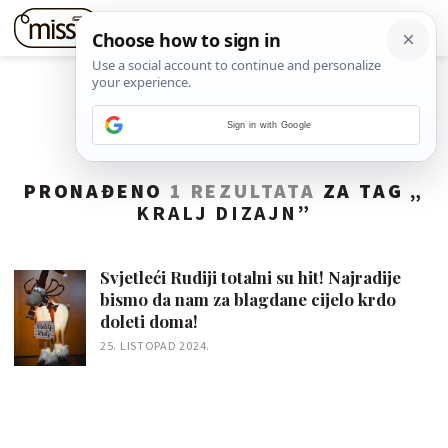
Sign in with Google
PRONAĐENO
1 REZULTATA
ZA TAG „
KRALJ DIZAJN
”
Svjetleći Rudiji totalni su hit! Najradije
bismo da nam za blagdane cijelo krdo
doleti doma!
25. LISTOPAD 2024.