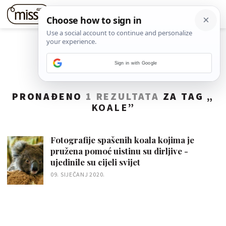
Sign in with Google
PRONAĐENO
1 REZULTATA
ZA TAG „
KOALE
”
Fotografije spašenih koala kojima je
pružena pomoć uistinu su dirljive -
ujedinile su cijeli svijet
09. SIJEČANJ 2020.