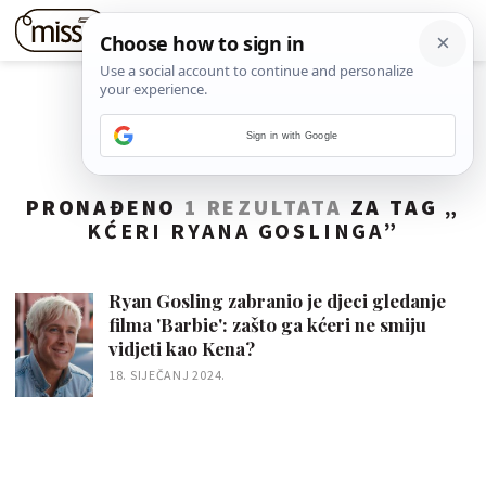
Sign in with Google
PRONAĐENO
1 REZULTATA
ZA TAG „
KĆERI RYANA GOSLINGA
”
Ryan Gosling zabranio je djeci gledanje
filma 'Barbie': zašto ga kćeri ne smiju
vidjeti kao Kena?
18. SIJEČANJ 2024.