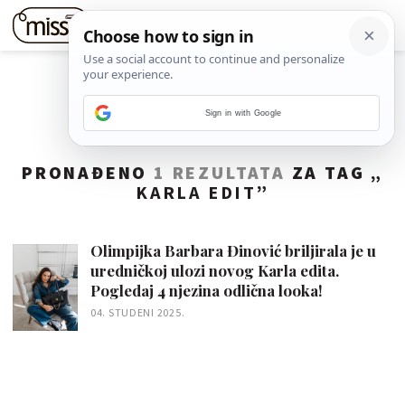
Sign in with Google
PRONAĐENO
1 REZULTATA
ZA TAG „
KARLA EDIT
”
Olimpijka Barbara Đinović briljirala je u
uredničkoj ulozi novog Karla edita.
Pogledaj 4 njezina odlična looka!
04. STUDENI 2025.