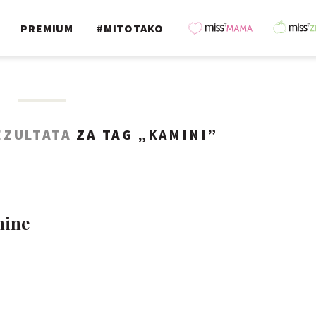
PREMIUM
#MITOTAKO
EZULTATA
ZA TAG „
KAMINI
”
mine