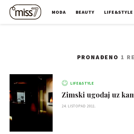
MODA
BEAUTY
LIFE&STYLE
PRONAĐENO
1 R
LIFE&STYLE
Zimski ugođaj uz ka
24. LISTOPAD 2011.