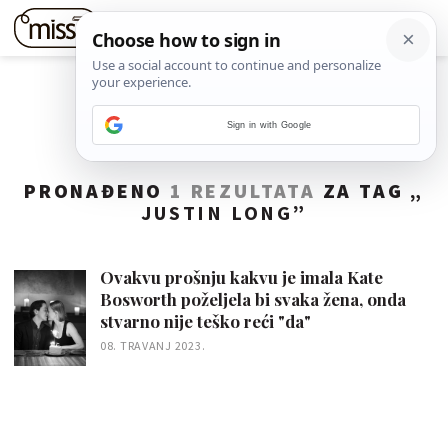
Sign in with Google
PRONAĐENO
1 REZULTATA
ZA TAG „
JUSTIN LONG
”
Ovakvu prošnju kakvu je imala Kate
Bosworth poželjela bi svaka žena, onda
stvarno nije teško reći "da"
08. TRAVANJ 2023.