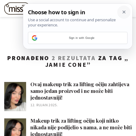
Sign in with Google
PRONAĐENO
2 REZULTATA
ZA TAG „
JAMIE CONE
”
Ovaj makeup trik za lifting očiju zahtijeva
samo jedan proizvod i ne može biti
jednostavniji!
12. RUJAN 2025.
Makeup trik za lifting očiju koji nitko
nikada nije podijelio s nama, a ne može biti
jednostavniji!