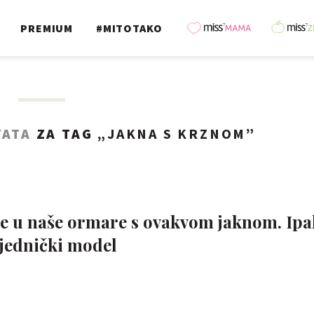
PREMIUM
#MITOTAKO
TATA
ZA TAG „
JAKNA S KRZNOM
”
ile u naše ormare s ovakvom jaknom. Ipa
jednički model