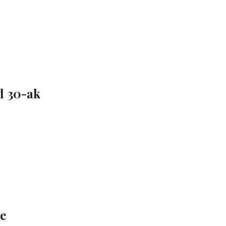
d 30-ak
ge