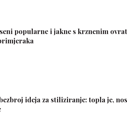
eseni popularne i jakne s krznenim ovra
primjeraka
broj ideja za stiliziranje: topla je, nos
c